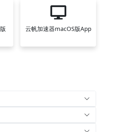
s版
云帆加速器macOS版App